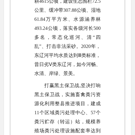
耕4615公顷，建设生态围栏72.5
公里、缓冲带307.88公顷、湿地
61.84万平方米、水源涵养林
493.24公顷，落实各级河长500
多名，常态化巡河、清“四
乱”、打击非法采砂。2020年，
东辽河平均水质达到Ⅲ类标准，
昔日劣Ⅴ类东辽河，如今河畅、
水清、岸绿、景美。
打赢黑土保卫战,坚决打响
黑土保卫战，实施畜禽粪污资
源化利用整县推进项目，建成
11个区域粪污处理中心、57个
粪污贮存（转运）站，规模养
殖场粪污处理设施配套率达到